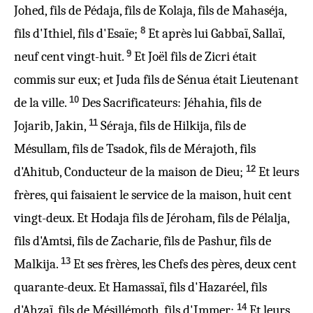
Johed, fils de Pédaja, fils de Kolaja, fils de Mahaséja,
8
fils d'Ithiel, fils d'Esaïe;
Et après lui Gabbaï, Sallaï,
9
neuf cent vingt-huit.
Et Joël fils de Zicri était
commis sur eux; et Juda fils de Sénua était Lieutenant
10
de la ville.
Des Sacrificateurs: Jéhahia, fils de
11
Jojarib, Jakin,
Séraja, fils de Hilkija, fils de
Mésullam, fils de Tsadok, fils de Mérajoth, fils
12
d'Ahitub, Conducteur de la maison de Dieu;
Et leurs
frères, qui faisaient le service de la maison, huit cent
vingt-deux. Et Hodaja fils de Jéroham, fils de Pélalja,
fils d'Amtsi, fils de Zacharie, fils de Pashur, fils de
13
Malkija.
Et ses frères, les Chefs des pères, deux cent
quarante-deux. Et Hamassaï, fils d'Hazaréel, fils
14
d'Ahzaï, fils de Mésillémoth, fils d'Immer;
Et leurs