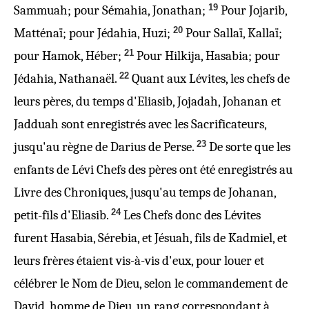
19
Sammuah; pour Sémahia, Jonathan;
Pour Jojarib,
20
Matténaï; pour Jédahia, Huzi;
Pour Sallaï, Kallaï;
21
pour Hamok, Héber;
Pour Hilkija, Hasabia; pour
22
Jédahia, Nathanaël.
Quant aux Lévites, les chefs de
leurs pères, du temps d'Eliasib, Jojadah, Johanan et
Jadduah sont enregistrés avec les Sacrificateurs,
23
jusqu'au règne de Darius de Perse.
De sorte que les
enfants de Lévi Chefs des pères ont été enregistrés au
Livre des Chroniques, jusqu'au temps de Johanan,
24
petit-
fils d'Eliasib.
Les Chefs donc des Lévites
furent Hasabia, Sérebia, et Jésuah, fils de Kadmiel, et
leurs frères étaient vis-à-vis d'eux, pour louer et
célébrer
le Nom de Dieu
, selon le commandement de
David, homme de Dieu, un rang correspondant à