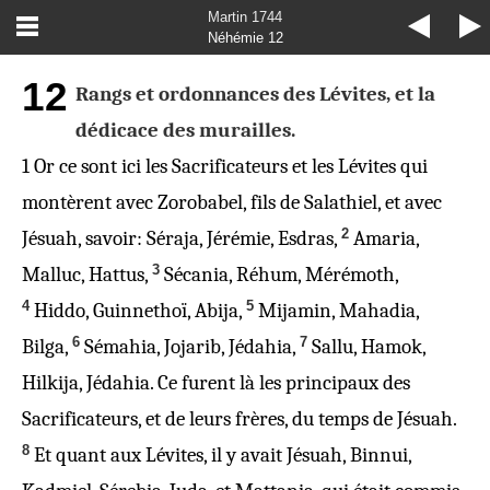
Martin 1744
Néhémie 12
12
Rangs et ordonnances des Lévites, et la
dédicace des murailles.
1
Or ce sont ici les Sacrificateurs et les Lévites qui
montèrent avec Zorobabel, fils de Salathiel, et avec
2
Jésuah,
savoir
: Séraja, Jérémie, Esdras,
Amaria,
3
Malluc, Hattus,
Sécania, Réhum, Mérémoth,
4
5
Hiddo, Guinnethoï, Abija,
Mijamin, Mahadia,
6
7
Bilga,
Sémahia, Jojarib, Jédahia,
Sallu, Hamok,
Hilkija, Jédahia. Ce furent là les principaux des
Sacrificateurs, et de leurs frères, du temps de Jésuah.
8
Et quant aux Lévites, il y avait Jésuah, Binnui,