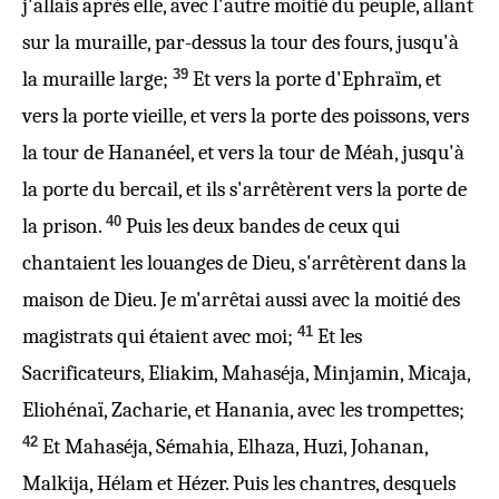
j'allais après elle, avec
l'autre
moitié du peuple, allant
sur la muraille, par-dessus la tour des fours, jusqu'à
39
la muraille large;
Et vers la porte d'Ephraïm, et
vers la porte vieille, et vers la porte des poissons,
vers
la tour de Hananéel, et
vers
la tour de Méah, jusqu'à
la porte du bercail, et ils s'arrêtèrent vers la porte de
40
la prison.
Puis les deux bandes de ceux qui
chantaient les louanges
de Dieu
, s'arrêtèrent dans la
maison de Dieu.
Je m'arrêtai
aussi avec la moitié des
41
magistrats qui étaient avec moi;
Et les
Sacrificateurs, Eliakim, Mahaséja, Minjamin, Micaja,
Eliohénaï, Zacharie, et Hanania, avec les trompettes;
42
Et Mahaséja, Sémahia, Elhaza, Huzi, Johanan,
Malkija, Hélam et Hézer. Puis les chantres, desquels