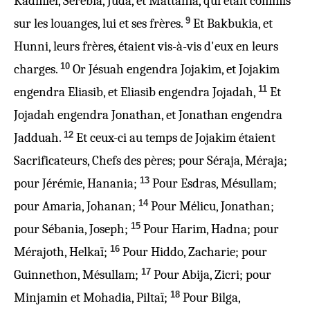
Kadmiel, Sérebia, Juda, et Mattania, qui était commis
9
sur les louanges, lui et ses frères.
Et Bakbukia, et
Hunni, leurs frères, étaient vis-à-vis d'eux en leurs
10
charges.
Or Jésuah engendra Jojakim, et Jojakim
11
engendra Eliasib, et Eliasib engendra Jojadah,
Et
Jojadah engendra Jonathan, et Jonathan engendra
12
Jadduah.
Et ceux-ci au temps de Jojakim étaient
Sacrificateurs, Chefs des pères; pour Séraja, Méraja;
13
pour Jérémie, Hanania;
Pour Esdras, Mésullam;
14
pour Amaria, Johanan;
Pour Mélicu, Jonathan;
15
pour Sébania, Joseph;
Pour Harim, Hadna; pour
16
Mérajoth, Helkaï;
Pour Hiddo, Zacharie; pour
17
Guinnethon, Mésullam;
Pour Abija, Zicri; pour
18
Minjamin et Mohadia, Piltaï;
Pour Bilga,