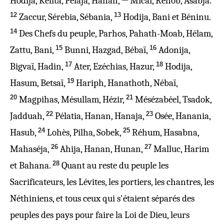
Hodija, Kélita, Pélaja, Hanan,
Micaï, Réhob, Asabja.
12
13
Zaccur, Sérebia, Sébania,
Hodija, Bani et Béninu.
14
Des Chefs du peuple, Parhos, Pahath-Moab, Hélam,
15
16
Zattu, Bani,
Bunni, Hazgad, Bébaï,
Adonija,
17
18
Bigvaï, Hadin,
Ater, Ezéchias, Hazur,
Hodija,
19
Hasum, Betsaï,
Hariph, Hanathoth, Nébaï,
20
21
Magpihas, Mésullam, Hézir,
Mésézabéel, Tsadok,
22
23
Jadduah,
Pélatia, Hanan, Hanaja,
Osée, Hanania,
24
25
Hasub,
Lohès, Pilha, Sobek,
Réhum, Hasabna,
26
27
Mahaséja,
Ahija, Hanan, Hunan,
Malluc, Harim
28
et Bahana.
Quant au reste du peuple les
Sacrificateurs, les Lévites, les portiers, les chantres, les
Néthiniens, et tous ceux qui s'étaient séparés des
peuples des pays pour
faire
la Loi de Dieu, leurs