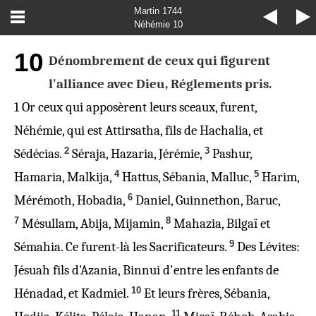
Martin 1744
Néhémie 10
10
Dénombrement de ceux qui figurent
l'alliance avec Dieu, Réglements pris.
1
Or
ceux qui
apposèrent leurs sceaux,
furent
,
Néhémie, qui est Attirsatha, fils de Hachalia, et
2
3
Sédécias.
Séraja, Hazaria, Jérémie,
Pashur,
4
5
Hamaria, Malkija,
Hattus, Sébania, Malluc,
Harim,
6
Mérémoth, Hobadia,
Daniel, Guinnethon, Baruc,
7
8
Mésullam, Abija, Mijamin,
Mahazia, Bilgaï et
9
Sémahia. Ce
furent
-là les Sacrificateurs.
Des Lévites:
Jésuah fils d'Azania, Binnui d'entre les enfants de
10
Hénadad, et Kadmiel.
Et leurs frères, Sébania,
11