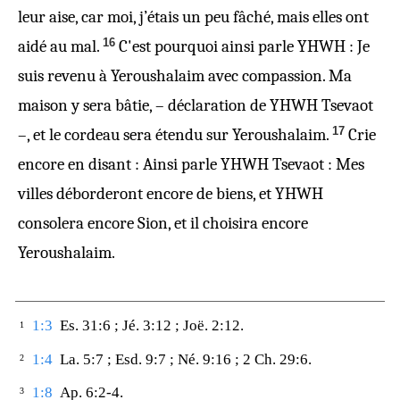
leur aise, car moi, j’étais un peu fâché, mais elles ont
16
aidé au mal.
C'est pourquoi ainsi parle YHWH : Je
suis revenu à Yeroushalaim avec compassion. Ma
maison y sera bâtie, – déclaration de YHWH Tsevaot
17
–, et le cordeau sera étendu sur Yeroushalaim.
Crie
encore en disant : Ainsi parle YHWH Tsevaot : Mes
villes déborderont encore de biens, et YHWH
consolera encore Sion, et il choisira encore
Yeroushalaim.
1:3
Es. 31:6 ; Jé. 3:12 ; Joë. 2:12.
1
1:4
La. 5:7 ; Esd. 9:7 ; Né. 9:16 ; 2 Ch. 29:6.
2
1:8
Ap. 6:2-4.
3