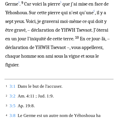
4
5
9
Germe
.
Car voici la pierre
que j'ai mise en face de
6
Yéhoshoua. Sur cette pierre qui n'est qu'une
, il y a
sept yeux. Voici, je graverai moi-même ce qui doit y
être gravé, – déclaration de YHWH Tsevaot. J'ôterai
10
en un jour l'iniquité de cette terre.
En ce jour-là, –
déclaration de YHWH Tsevaot –, vous appellerez,
chaque homme son ami sous la vigne et sous le
figuier.
3:1
Dans le but de l'accuser.
1
3:2
Am. 4:11 ; Jud. 1:9.
2
3:5
Ap. 19:8.
3
3:8
Le Germe est un autre nom de Yéhoshoua ha
4