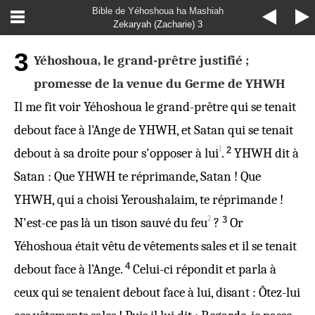
Bible de Yéhoshoua ha Mashiah
Zekaryah (Zacharie) 3
3
Yéhoshoua, le grand-prêtre justifié ;
promesse de la venue du Germe de YHWH
Il me fit voir Yéhoshoua le grand-prêtre qui se tenait
debout face à l'Ange de YHWH, et Satan qui se tenait
1
2
debout à sa droite pour s'opposer à lui
.
YHWH dit à
Satan : Que YHWH te réprimande, Satan ! Que
YHWH, qui a choisi Yeroushalaim, te réprimande !
2
3
N'est-ce pas là un tison sauvé du feu
?
Or
Yéhoshoua était vêtu de vêtements sales et il se tenait
4
debout face à l'Ange.
Celui-ci répondit et parla à
ceux qui se tenaient debout face à lui, disant : Ôtez-lui