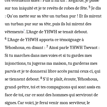
ces vêtements sales ! Puis il lui dit : Regarde, je passe
5
sur ton iniquité et je te revêts de robes de fête.
Je dis
: Qu'on mette sur sa tête un turban pur ! Et ils mirent
un turban pur sur sa tête, puis ils lui mirent des
3
vêtements
. L'Ange de YHWH se tenait debout.
6
L'Ange de YHWH apporta ce témoignage à
7
Yéhoshoua, en disant :
Ainsi parle YHWH Tsevaot :
Si tu marches dans mes voies et si tu gardes mes
injonctions, tu jugeras ma maison, tu garderas mes
parvis et je te donnerai libre accès parmi ceux-ci, qui
8
se tiennent debout.
S'il te plaît, écoute, Yéhoshoua,
grand-prêtre, toi et tes compagnons qui sont assis en
face de toi, car ce sont des hommes qui serviront de
signes. Car voici, je ferai venir mon serviteur, le