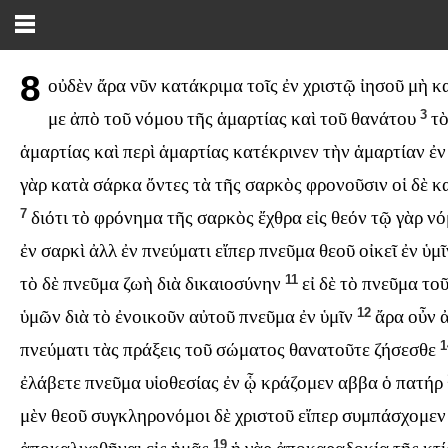
8
οὐδὲν
ἄρα
νῦν
κατάκριμα
τοῖς
ἐν
χριστῷ
ἰησοῦ
μὴ
κ
3
με
ἀπὸ
τοῦ
νόμου
τῆς
ἁμαρτίας
καὶ
τοῦ
θανάτου
τ
ἁμαρτίας
καὶ
περὶ
ἁμαρτίας
κατέκρινεν
τὴν
ἁμαρτίαν
ἐν
γὰρ
κατὰ
σάρκα
ὄντες
τὰ
τῆς
σαρκὸς
φρονοῦσιν
οἱ
δὲ
κ
7
διότι
τὸ
φρόνημα
τῆς
σαρκὸς
ἔχθρα
εἰς
θεόν
τῷ
γὰρ
νό
ἐν
σαρκὶ
ἀλλ
ἐν
πνεύματι
εἴπερ
πνεῦμα
θεοῦ
οἰκεῖ
ἐν
ὑμῖ
11
τὸ
δὲ
πνεῦμα
ζωὴ
διὰ
δικαιοσύνην
εἰ
δὲ
τὸ
πνεῦμα
το
12
ὑμῶν
διὰ
τὸ
ἐνοικοῦν
αὐτοῦ
πνεῦμα
ἐν
ὑμῖν
ἄρα
οὖν
πνεύματι
τὰς
πράξεις
τοῦ
σώματος
θανατοῦτε
ζήσεσθε
ἐλάβετε
πνεῦμα
υἱοθεσίας
ἐν
ᾧ
κράζομεν
αββα
ὁ
πατήρ
μὲν
θεοῦ
συγκληρονόμοι
δὲ
χριστοῦ
εἴπερ
συμπάσχομεν
19