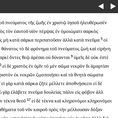
οῦ
πνεύματος
τῆς
ζωῆς
ἐν
χριστῷ
ἰησοῦ
ἠλευθέρωσέν
εὸς
τὸν
ἑαυτοῦ
υἱὸν
πέμψας
ἐν
ὁμοιώματι
σαρκὸς
5
ῖς
μὴ
κατὰ
σάρκα
περιπατοῦσιν
ἀλλὰ
κατὰ
πνεῦμα
οἱ
ς
θάνατος
τὸ
δὲ
φρόνημα
τοῦ
πνεύματος
ζωὴ
καὶ
εἰρήνη
9
αρκὶ
ὄντες
θεῷ
ἀρέσαι
οὐ
δύνανται
ὑμεῖς
δὲ
οὐκ
ἐστὲ
0
εἰ
δὲ
χριστὸς
ἐν
ὑμῖν
τὸ
μὲν
σῶμα
νεκρὸν
δι
ἁμαρτίαν
ριστὸν
ἐκ
νεκρῶν
ζῳοποιήσει
καὶ
τὰ
θνητὰ
σώματα
3
εἰ
γὰρ
κατὰ
σάρκα
ζῆτε
μέλλετε
ἀποθνῄσκειν
εἰ
δὲ
ὐ
γὰρ
ἐλάβετε
πνεῦμα
δουλείας
πάλιν
εἰς
φόβον
ἀλλ
17
ν
τέκνα
θεοῦ
εἰ
δὲ
τέκνα
καὶ
κληρονόμοι
κληρονόμοι
αθήματα
τοῦ
νῦν
καιροῦ
πρὸς
τὴν
μέλλουσαν
δόξαν