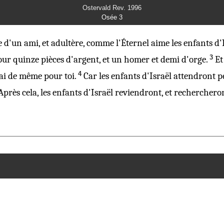
Ostervald Rev. 1996
Osée 3
d'un ami, et adultère, comme l'Éternel aime les enfants d'I
3
our quinze pièces d'argent, et un homer et demi d'orge.
Et
4
rai de même pour toi.
Car les enfants d'Israël attendront p
Après cela, les enfants d'Israël reviendront, et rechercheront