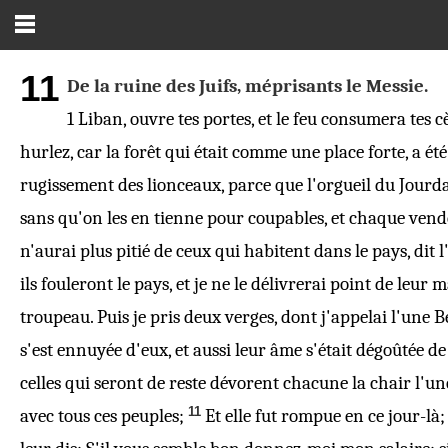
11
De la ruine des Juifs, méprisants le Messie.
1
Liban, ouvre tes portes, et le feu consumera tes c
hurlez, car la forêt qui était comme une place forte, a ét
rugissement des lionceaux, parce que l'orgueil du Jourda
sans qu'on les en tienne pour coupables, et chaque vendeur
n'aurai plus pitié de ceux qui habitent dans le pays, dit 
ils fouleront le pays, et je ne le délivrerai point de leur m
troupeau. Puis je pris deux verges,
dont
j'appelai l'une Be
s'est ennuyée d'eux, et aussi leur âme s'était dégoûtée de
celles qui seront de reste dévorent chacune la chair l'une
11
avec tous ces peuples;
Et elle fut rompue en ce jour-là