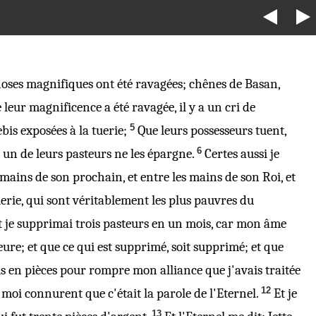
choses magnifiques ont été ravagées; chênes de Basan,
 leur magnificence a été ravagée,
il y a
un cri de
5
ebis exposées à la tuerie;
Que leurs possesseurs tuent,
6
s un de leurs pasteurs ne les épargne.
Certes aussi je
s mains de son prochain, et entre les mains de son Roi, et
uerie, qui sont véritablement les plus pauvres du
t je supprimai trois pasteurs en un mois, car mon âme
meure; et que ce qui est supprimé, soit supprimé; et que
is en pièces pour rompre mon alliance que j'avais traitée
12
 moi connurent que c'était la parole de l'Eternel.
Et je
13