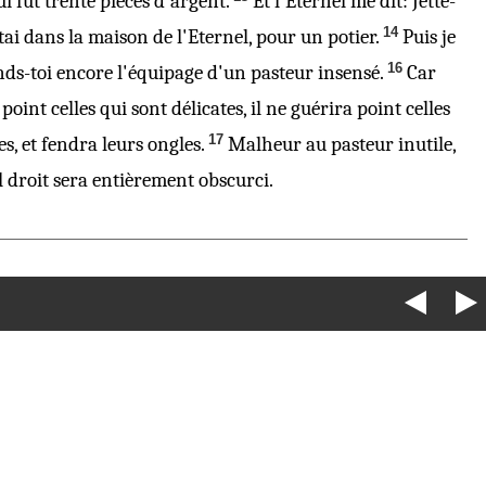
ui fut trente
pièces
d'argent.
Et l'Eternel me dit: Jette-
14
etai dans la maison de l'Eternel, pour un potier.
Puis je
16
ends-toi encore l'équipage d'un pasteur insensé.
Car
oint celles qui sont délicates, il ne guérira point celles
17
s, et fendra leurs ongles.
Malheur au pasteur inutile,
l droit sera entièrement obscurci.