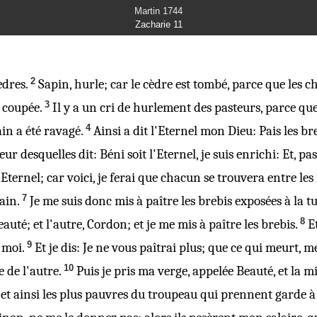
Martin 1744
Zacharie 11
2
èdres.
Sapin, hurle; car le cèdre est tombé, parce que les 
3
é coupée.
Il y a
un cri de hurlement des pasteurs, parce que
4
in a été ravagé.
Ainsi a dit l'Eternel mon Dieu: Pais les br
 desquelles dit: Béni soit l'Eternel, je suis enrichi: Et, pa
l'Eternel; car voici, je ferai que chacun se trouvera entre le
7
ain.
Je me suis donc mis à paître les brebis exposées à la t
8
auté; et l'autre, Cordon; et je me mis à paître les brebis.
E
9
 moi.
Et je dis: Je ne vous paîtrai plus; que ce qui meurt, 
10
 de l'autre.
Puis je pris ma verge,
appelée
Beauté, et la m
; et ainsi les plus pauvres du troupeau qui prennent garde à