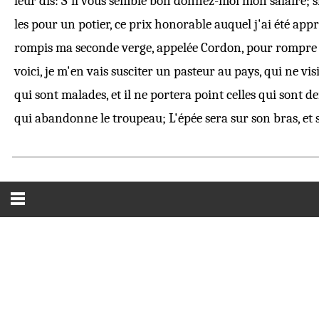
leur dis: S'il vous semble bon donnez-
moi
mon salaire; s
les pour un potier, ce prix honorable auquel j'ai été appré
rompis ma seconde verge,
appelée
Cordon, pour rompre la
voici, je m'en vais susciter un pasteur au pays, qui ne vis
qui sont malades, et il ne portera point celles qui sont d
qui abandonne le troupeau; L'épée sera sur son bras, et s