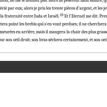
inon, ne
me
le donnez pas: alors ils pesèrent mon salaire, q
cié par eux; alors je pris les trente
pièces
d'argent, et les j
15
 fraternité entre Juda et Israël.
Et l'Eternel me dit: Pr
itera point les brebis qui s'en vont perdues; il ne cherchera p
emeurées en arrière, mais il mangera la chair des plus grasse
ur son oeil droit; son bras séchera certainement, et son oei