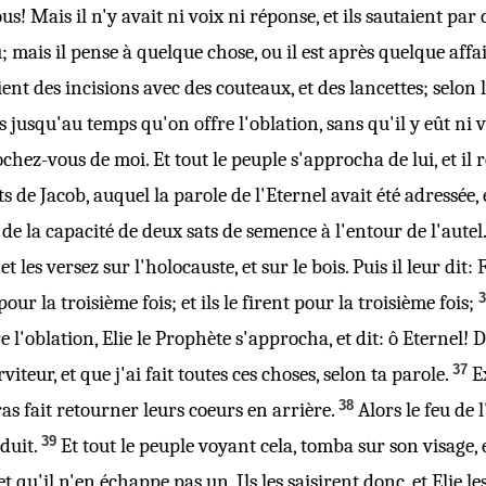
! Mais il n'y avait ni voix ni réponse, et ils sautaient par d
u; mais il pense à quelque chose, ou il est après quelque affair
saient des incisions avec des couteaux, et des lancettes; selon
tes jusqu'au temps qu'on offre l'oblation, sans qu'il y eût n
ochez-vous de moi. Et tout le peuple s'approcha de lui, et il r
 de Jacob, auquel la parole de l'Eternel avait été adressée,
 de la capacité de deux sats de semence à l'entour de l'autel.
t les versez sur l'holocauste, et sur le bois. Puis il leur dit:
our la troisième fois; et ils le firent pour la troisième fois;
 l'oblation, Elie le Prophète s'approcha, et dit: ô Eternel! 
37
iteur, et que j'ai fait toutes ces choses, selon ta parole.
E
38
ras fait retourner leurs coeurs en arrière.
Alors le feu de 
39
duit.
Et tout le peuple voyant cela, tomba sur son visage, et
et
qu'il n'en échappe pas un. Ils les saisirent donc, et Elie les