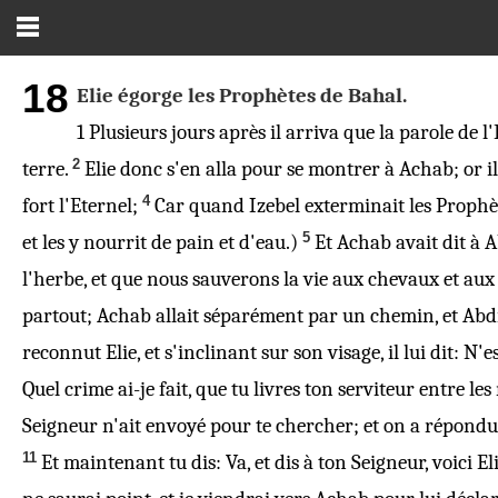
18
Elie égorge les Prophètes de Bahal.
1
Plusieurs jours après il arriva que la parole de l
2
terre.
Elie donc s'en alla pour se montrer à Achab; or i
4
fort l'Eternel;
Car quand Izebel exterminait les Prophèt
5
et les y nourrit de pain et d'eau.)
Et Achab avait dit à A
l'herbe, et que nous sauverons la vie aux chevaux et aux 
partout; Achab allait séparément par un chemin, et Abd
reconnut Elie, et s'inclinant sur son visage, il lui dit: N
Quel crime ai-je fait, que tu livres ton serviteur entre 
Seigneur n'ait envoyé pour te chercher; et on a répondu; 
11
Et maintenant tu dis: Va,
et
dis à ton Seigneur, voici Eli