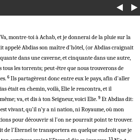
 Va, montre-toi à Achab, et je donnerai de la pluie sur la
it appelé Abdias son maître d'hôtel, (or Abdias craignait
cinquante dans une caverne, et cinquante dans une autre,
rs tous les torrents; peut-être que nous trouverons de
6
es.
Ils partagèrent donc entre eux le pays, afin d'aller
 était en chemin, voilà, Elie le rencontra, et il
9
i-même; va,
et
dis à ton Seigneur, voici Elie.
Et Abdias dit:
 est vivant, qu'il n'y a ni nation, ni Royaume, où mon
ations
pour découvrir
si l'on ne pourrait point te trouver.
rit de l'Eternel te transportera en quelque endroit que je
13