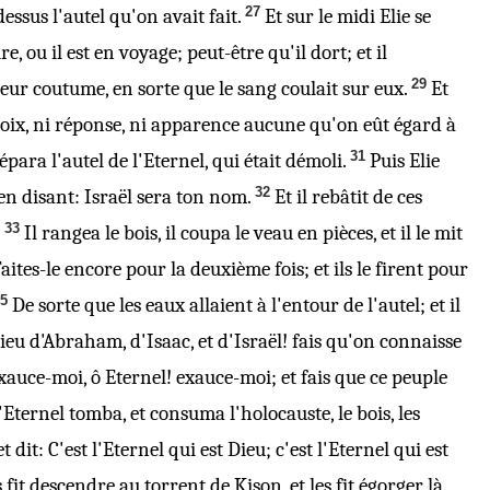
27
essus l'autel qu'on avait fait.
Et sur le midi Elie se
e, ou il est en voyage; peut-être qu'il dort; et il
29
 leur coutume, en sorte que le sang coulait sur eux.
Et
i voix, ni réponse, ni apparence aucune qu'on eût égard à
31
épara l'autel de l'Eternel, qui était démoli.
Puis Elie
32
 en disant: Israël sera ton nom.
Et il rebâtit de ces
33
Il rangea le bois, il coupa le veau en pièces, et il le mit
 Faites-le encore pour la deuxième fois; et ils le firent pour
35
De sorte que les eaux allaient à l'entour de l'autel; et il
Dieu d'Abraham, d'Isaac, et d'Israël!
fais
qu'on connaisse
xauce-moi, ô Eternel! exauce-moi; et
fais
que ce peuple
l'Eternel tomba, et consuma l'holocauste, le bois, les
 dit: C'est l'Eternel qui est Dieu; c'est l'Eternel qui est
 fit descendre au torrent de Kison, et les fit égorger là.