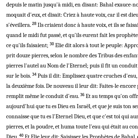
depuis le matin jusqu'à midi, en disant: Bahal exauce-nous
moquait d'eux, et disait: Criez à haute voix, car il est die
28
s'éveillera.
Ils criaient donc à haute voix, et ils se fai
quand le midi fut passé, et qu'ils eurent fait les prophè
30
ce qu'ils faisaient;
Elie dit alors à tout le peuple: Appr
prit douze pierres, selon le nombre des Tribus des enfants
pierres l'autel au Nom de l'Eternel; puis il fit un conduit
34
sur le bois.
Puis il dit: Emplissez quatre cruches d'eau, e
la deuxième fois. De nouveau il leur dit: Faites-le encore p
36
remplit même le conduit d'eau.
Et au temps qu'on offre
aujourd'hui que tu es Dieu en Israël, et que je suis ton serv
connaisse que tu es l'Eternel Dieu, et que c'est toi qui au
pierres, et la poudre, et huma toute l'eau qui était au con
40
Dieu.
Et Elie leur dit: Saisissez les Prophètes de Bahal,