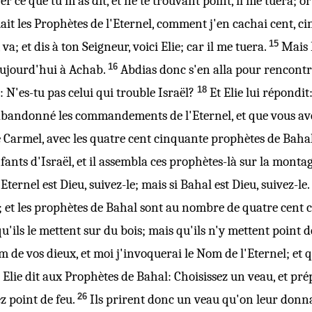
rer
ce que tu m'as dit
, et ne te trouvant point, il me tuera; o
uait les Prophètes de l'Eternel, comment j'en cachai cent, 
15
, va;
et
dis à ton Seigneur, voici Elie; car il me tuera.
Mais 
16
aujourd'hui à Achab.
Abdias donc s'en alla pour rencontrer
18
t: N'es-tu pas celui qui trouble Israël?
Et
Elie
lui répondit:
 abandonné les commandements de l'Eternel, et que vous av
e Carmel, avec les quatre cent cinquante prophètes de Baha
fants d'Israël, et il assembla ces prophètes-là sur la monta
Eternel est Dieu, suivez-le; mais si Bahal
est Dieu
, suivez-le
; et les prophètes de Bahal
sont au nombre de
quatre cent 
qu'ils le mettent sur du bois; mais qu'ils n'y mettent point de
 de vos dieux, et moi j'invoquerai le Nom de l'Eternel; et q
 Elie dit aux Prophètes de Bahal: Choisissez un veau, et pré
26
 point de feu.
Ils prirent donc un veau qu'on leur donna,