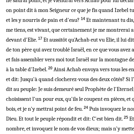
ne saurai point, et je viendrai vers Achab pour lui décla
on point dit à mon Seigneur ce que je fis quand Izebel t
14
et les y nourris de pain et d'eau?
Et maintenant tu dis
me tiens, est vivant, que certainement je me montrerai 
17
devant d'Elie.
Et aussitôt qu'Achab eut vu Elie, il lui di
de ton père
qui avez troublé Israël
, en ce que vous avez
et fais assembler vers moi tout Israël sur la montagne d
20
à la table d'Izebel.
Ainsi Achab envoya vers tous les en
et dit: Jusqu'à quand clocherez-vous des deux côtés? Si l'
dit au peuple: Je suis demeuré seul Prophète de l'Eternel
choisissent l'un pour eux, qu'ils le coupent en pièces, et 
24
bois, et je n'y mettrai point de feu.
Puis invoquez le nom
25
Dieu. Et tout le peuple répondit et dit: C'est bien dit.
Et
nombre, et invoquez le nom de vos dieux; mais n'y mettez