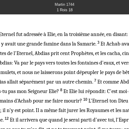
Martin 1744
1 Rois 18
'Eternel fut
adressée
à Elie, en la troisième année, en disant:
3
l y avait une grande famine dans la Samarie.
Et Achab ava
es de l'Eternel, Abdias prit cent Prophètes, et les cacha, 
bdias: Va par le pays vers toutes les fontaines d'eaux, et ve
mulets, et nous ne laisserons point dépeupler le pays de bêt
7
ias allait séparément par un autre chemin.
Et comme Abdias
8
'es-tu pas mon Seigneur Elie?
Et
Elie
lui répondit: C'est mo
10
les mains d'Achab pour me faire mourir?
L'Eternel ton Dieu
il n'y est point. Il a même fait jurer les Royaumes et les n
12
e.
Et il arrivera que quand je serai parti d'avec toi, l'Esp