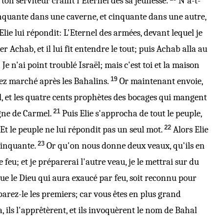
r ton serviteur craint l'Eternel dès sa jeunesse.
N'a-t-
cinquante dans une caverne, et cinquante dans une autre,
Elie lui répondit: L'Eternel des armées, devant lequel je
 Achab, et il lui fit entendre le tout; puis Achab alla au
 Je n'ai point troublé Israël; mais
c'est
toi et la maison
19
ez marché après les Bahalins.
Or maintenant envoie,
l, et les quatre cents prophètes des bocages qui mangent
21
gne de Carmel.
Puis Elie s'approcha de tout le peuple,
22
. Et le peuple ne lui répondit pas un seul mot.
Alors Elie
23
cinquante.
Or qu'on nous donne deux veaux, qu'ils en
 feu; et je préparerai l'autre veau, je le mettrai sur du
ue le Dieu qui aura exaucé par feu, soit
reconnu pour
parez-le les premiers; car vous êtes en plus grand
 ils l'apprêtèrent, et ils invoquèrent le nom de Bahal