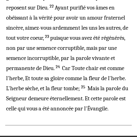
22
reposent
sur
Dieu
.
Ayant
purifié
vos
âmes
en
obéissant
à la
vérité
pour
avoir un amour
fraternel
sincère
,
aimez
-vous
ardemment
les uns les
autres
,
de
23
tout
votre
coeur
,
puisque vous avez été
régénérés
,
non
par
une
semence
corruptible
,
mais
par une
semence
incorruptible
,
par
la
parole
vivante
et
24
permanente
de
Dieu
.
Car
Toute
chair
est
comme
l'
herbe
,
Et
toute
sa
gloire
comme
la
fleur
de l'
herbe
.
25
L'
herbe
sèche
,
et
la
fleur
tombe
;
Mais
la
parole
du
Seigneur
demeure
éternellement
.
Et
cette
parole
est
celle
qui
vous
a été annoncée par l'
Évangile
.