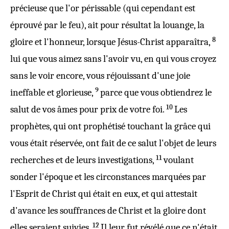
précieuse
que l'
or
périssable
(qui
cependant
est
éprouvé
par le
feu
), ait pour
résultat
la
louange
,
la
8
gloire
et
l'
honneur
,
lorsque
Jésus
-
Christ
apparaîtra
,
lui
que vous
aimez
sans
l'avoir
vu
,
en
qui
vous
croyez
sans
le
voir
encore
,
vous
réjouissant
d'une
joie
9
ineffable
et
glorieuse
,
parce que vous
obtiendrez
le
10
salut
de vos
âmes
pour
prix
de
votre
foi
.
Les
prophètes
,
qui
ont
prophétisé
touchant
la
grâce
qui
vous
était réservée, ont fait
de
ce
salut
l'objet de leurs
11
recherches
et
de leurs
investigations
,
voulant
sonder
l'
époque
et
les
circonstances
marquées
par
l'
Esprit
de
Christ
qui
était
en
eux
, et qui attestait
d'
avance
les
souffrances
de
Christ
et
la
gloire
dont
12
elles seraient
suivies
.
Il
leur
fut
révélé
que
ce n'était