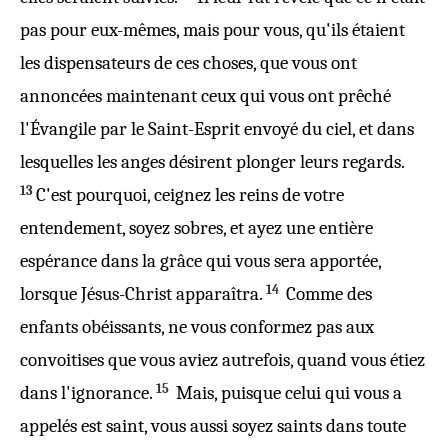
pas
pour eux-
mêmes
,
mais
pour
vous
, qu'ils étaient
les
dispensateurs
de ces
choses
,
que
vous
ont
annoncées
maintenant
ceux
qui
vous
ont prêché
l'
Évangile
par
le
Saint
-
Esprit
envoyé
du
ciel
, et dans
lesquelles
les
anges
désirent
plonger leurs
regards
.
13
C'est
pourquoi
,
ceignez
les
reins
de
votre
entendement
, soyez
sobres
, et ayez une
entière
espérance
dans
la
grâce
qui
vous
sera
apportée
,
14
lorsque
Jésus
-
Christ
apparaîtra
.
Comme
des
enfants
obéissants
, ne vous
conformez
pas
aux
convoitises
que vous aviez
autrefois
, quand vous
étiez
15
dans
l'
ignorance
.
Mais
,
puisque
celui qui
vous
a
appelés
est
saint
,
vous
aussi
soyez
saints
dans
toute