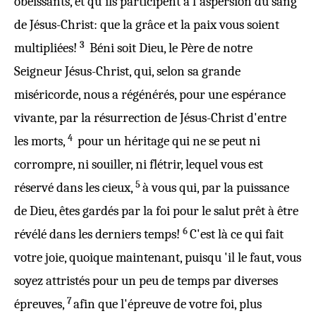
obéissants
,
et
qu'ils participent à l'
aspersion
du
sang
de
Jésus
-
Christ
: que la
grâce
et
la
paix
vous
soient
3
multipliées
!
Béni
soit
Dieu
,
le
Père
de
notre
Seigneur
Jésus
-
Christ
,
qui
,
selon
sa
grande
miséricorde
,
nous
a
régénérés
,
pour
une
espérance
vivante
,
par
la
résurrection
de
Jésus
-
Christ
d'
entre
4
les
morts
,
pour
un
héritage
qui ne se peut ni
corrompre
,
ni
souiller
,
ni
flétrir
, lequel
vous
est
5
réservé
dans
les
cieux
,
à vous
qui
,
par
la
puissance
de
Dieu
, êtes
gardés
par
la
foi
pour
le
salut
prêt
à être
6
révélé
dans
les
derniers
temps
!
C'est là ce
qui
fait
votre
joie
, quoique
maintenant
,
puisqu
'il le
faut
, vous
soyez
attristés
pour un peu de
temps
par
diverses
7
épreuves
,
afin
que
l'
épreuve
de
votre
foi
,
plus