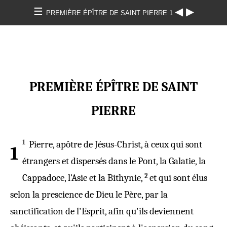
☰
◀
▶
PREMIÈRE ÉPÎTRE DE SAINT PIERRE 1
PREMIÈRE ÉPÎTRE DE SAINT
PIERRE
1
Pierre
,
apôtre
de
Jésus
-
Christ
, à ceux qui sont
1
étrangers
et
dispersés
dans le
Pont
, la
Galatie
, la
2
Cappadoce
, l'
Asie
et
la
Bithynie
,
et qui sont
élus
selon
la
prescience
de
Dieu
le
Père
,
par
la
sanctification
de l'
Esprit
, afin qu'ils
deviennent