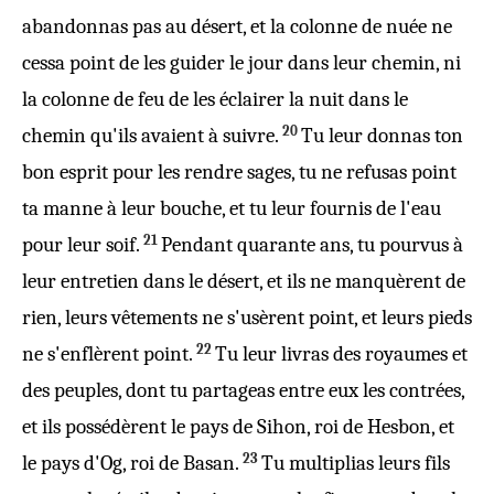
abandonnas
pas au
désert
, et la
colonne
de
nuée
ne
cessa
point de les
guider
le
jour
dans leur
chemin
, ni
la
colonne
de
feu
de les
éclairer
la
nuit
dans le
20
chemin
qu'ils avaient à
suivre
.
Tu leur
donnas
ton
bon
esprit
pour les rendre
sages
, tu ne
refusas
point
ta
manne
à leur
bouche
, et tu leur
fournis
de l'
eau
21
pour leur
soif
.
Pendant
quarante
ans
, tu
pourvus
à
leur entretien dans le
désert
, et ils ne
manquèrent
de
rien, leurs
vêtements
ne s'
usèrent
point, et leurs
pieds
22
ne s'
enflèrent
point.
Tu leur
livras
des
royaumes
et
des
peuples
, dont tu
partageas
entre eux les
contrées
,
et ils
possédèrent
le
pays
de
Sihon
,
roi
de
Hesbon
, et
23
le
pays
d'
Og
,
roi
de
Basan
.
Tu
multiplias
leurs
fils