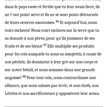
dans le
pays
vaste
et
fertile
que tu leur avais
livré
, ils
ne t'ont point
servi
et ils ne se sont point
détournés
36
de leurs
oeuvres
mauvaises
.
Et aujourd'
hui
, nous
voici
esclaves
! Nous voici
esclaves
sur la
terre
que tu
as
donnée
à nos
pères
, pour qu'ils
jouissent
de ses
37
fruits
et de ses
biens
!
Elle
multiplie
ses
produits
pour les
rois
auxquels tu nous as
assujettis
, à cause de
nos
péchés
; ils
dominent
à leur
gré
sur nos
corps
et
sur notre
bétail
, et nous sommes dans une
grande
38
angoisse
!
Pour tout cela, nous
contractâmes
une
alliance
, que nous mîmes par
écrit
; et nos
chefs
, nos
Lévites
et nos
sacrificateurs
y apposèrent leur
sceau
.