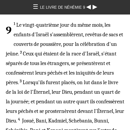
☰
◀
▶
LE LIVRE DE NÉHÉMIE 9
1
Le
vingt
-
quatrième
jour
du même
mois
, les
9
enfants
d'
Israël
s'
assemblèrent
, revêtus de
sacs
et
couverts de
poussière
, pour la célébration d'un
2
jeûne
.
Ceux qui étaient de la
race
d'
Israël
, s'étant
séparés
de tous les
étrangers
, se
présentèrent
et
confessèrent
leurs
péchés
et les
iniquités
de leurs
3
pères
.
Lorsqu'ils
furent
placés
, on
lut
dans le
livre
de la
loi
de l'
Éternel
, leur
Dieu
, pendant un
quart
de
la
journée
; et pendant un autre
quart
ils
confessèrent
leurs péchés et se
prosternèrent
devant l'
Éternel
, leur
4
Dieu
.
Josué
,
Bani
,
Kadmiel
,
Schebania
,
Bunni
,