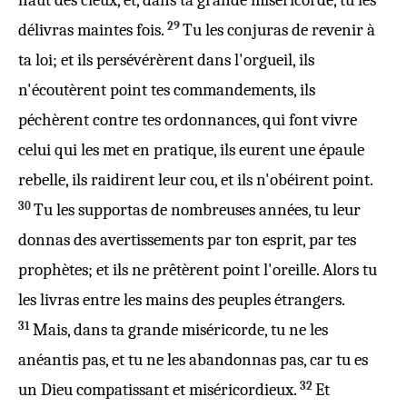
haut des
cieux
, et, dans ta grande
miséricorde
, tu les
29
délivras
maintes
fois
.
Tu les
conjuras
de
revenir
à
ta
loi
; et ils persévérèrent dans l'
orgueil
, ils
n'
écoutèrent
point tes
commandements
, ils
péchèrent
contre tes
ordonnances
, qui font
vivre
celui
qui les met en
pratique
, ils eurent une
épaule
rebelle
, ils
raidirent
leur
cou
, et ils n'
obéirent
point.
30
Tu les
supportas
de
nombreuses
années
, tu leur
donnas des
avertissements
par ton
esprit
,
par
tes
prophètes
; et ils ne prêtèrent point l'
oreille
. Alors tu
les
livras
entre les
mains
des
peuples
étrangers
.
31
Mais, dans ta
grande
miséricorde
, tu ne les
anéantis
pas, et tu ne les
abandonnas
pas, car tu es
32
un
Dieu
compatissant
et
miséricordieux
.
Et