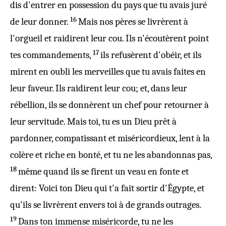
dis
d'
entrer
en
possession
du
pays
que tu avais
juré
16
de leur
donner
.
Mais nos
pères
se livrèrent à
l'
orgueil
et
raidirent
leur
cou
. Ils n'
écoutèrent
point
17
tes
commandements
,
ils
refusèrent
d'
obéir
, et ils
mirent en
oubli
les
merveilles
que tu avais
faites
en
leur faveur. Ils
raidirent
leur
cou
; et, dans leur
rébellion
, ils se
donnèrent
un
chef
pour
retourner
à
leur
servitude
. Mais toi, tu es un
Dieu
prêt à
pardonner
,
compatissant
et
miséricordieux
,
lent
à la
colère
et
riche
en
bonté
, et tu ne les
abandonnas
pas,
18
même quand ils se
firent
un
veau
en
fonte
et
dirent
: Voici ton
Dieu
qui t'a fait
sortir
d'
Égypte
, et
qu'ils se
livrèrent
envers toi à de
grands
outrages
.
19
Dans ton
immense
miséricorde
, tu ne les