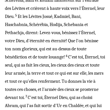
Schérébia
,
Bani
et
Kenani
montèrent
sur l'
estrade
des
Lévites
et
crièrent
à
haute
voix
vers l'
Éternel
, leur
5
Dieu
.
Et les
Lévites
Josué
,
Kadmiel
,
Bani
,
Haschabnia
,
Schérébia
,
Hodija
,
Schebania
et
Pethachja
,
dirent
:
Levez
-vous,
bénissez
l'
Éternel
,
votre
Dieu
, d'
éternité
en
éternité
! Que l'on
bénisse
ton
nom
glorieux
, qui est au-
dessus
de toute
6
bénédiction
et de toute
louange
!
C'est toi,
Éternel
, toi
seul, qui as
fait
les
cieux
, les
cieux
des
cieux
et toute
leur
armée
, la
terre
et tout ce qui est sur elle, les
mers
et tout ce qu'elles
renferment
. Tu donnes la vie à
toutes ces choses, et l'
armée
des
cieux
se
prosterne
7
devant toi.
C'est toi,
Éternel
Dieu
, qui as
choisi
Abram
, qui l'as fait
sortir
d'
Ur
en
Chaldée
, et qui lui