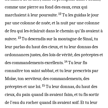
comme une
pierre
au
fond
des
eaux
, ceux qui
12
marchaient à leur
poursuite
.
Tu les
guidas
le
jour
par une
colonne
de
nuée
, et la
nuit
par une
colonne
de
feu
qui les
éclairait
dans le
chemin
qu'ils avaient à
13
suivre
.
Tu
descendis
sur la
montagne
de
Sinaï
, tu
leur
parlas
du haut des
cieux
, et tu leur
donnas
des
ordonnances
justes
, des
lois
de
vérité
, des
préceptes
et
14
des
commandements
excellents
.
Tu leur fis
connaître
ton
saint
sabbat
, et tu leur
prescrivis
par
Moïse
, ton
serviteur
, des
commandements
, des
15
préceptes
et une
loi
.
Tu leur
donnas
, du haut des
cieux
, du
pain
quand ils avaient
faim
, et tu fis
sortir
de l'
eau
du
rocher
quand ils avaient
soif
. Et tu leur