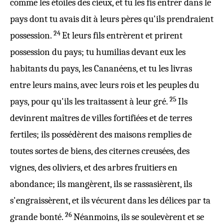
comme les
étoiles
des
cieux
, et tu les fis
entrer
dans le
pays
dont tu avais
dit
à leurs
pères
qu'ils prendraient
24
possession
.
Et leurs
fils
entrèrent
et prirent
possession
du
pays
; tu
humilias
devant
eux les
habitants
du
pays
, les
Cananéens
, et tu les
livras
entre leurs
mains
, avec leurs
rois
et les
peuples
du
25
pays
, pour qu'ils les
traitassent
à leur
gré
.
Ils
devinrent
maîtres
de
villes
fortifiées et de
terres
fertiles
; ils
possédèrent
des
maisons
remplies
de
toutes sortes de
biens
, des
citernes
creusées
, des
vignes
, des
oliviers
, et des
arbres
fruitiers
en
abondance
; ils
mangèrent
, ils se
rassasièrent
, ils
s'
engraissèrent
, et ils vécurent dans les
délices
par ta
26
grande
bonté
.
Néanmoins, ils se
soulevèrent
et se