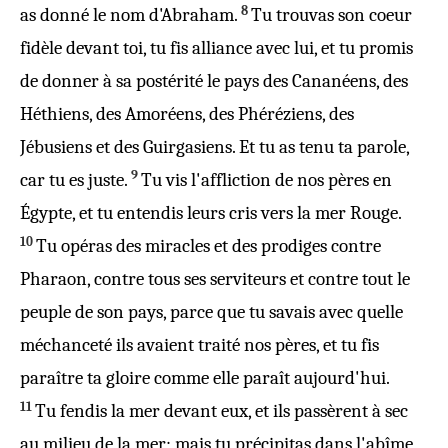
8
as
donné
le
nom
d'
Abraham
.
Tu
trouvas
son
coeur
fidèle
devant
toi, tu
fis
alliance
avec lui, et tu promis
de
donner
à sa
postérité
le
pays
des
Cananéens
, des
Héthiens
, des
Amoréens
, des
Phéréziens
, des
Jébusiens
et des
Guirgasiens
. Et tu as
tenu
ta
parole
,
9
car tu es
juste
.
Tu
vis
l'
affliction
de nos
pères
en
Égypte
, et tu
entendis
leurs
cris
vers la
mer
Rouge
.
10
Tu
opéras
des
miracles
et des
prodiges
contre
Pharaon
, contre tous ses
serviteurs
et contre tout le
peuple
de son
pays
, parce que tu
savais
avec quelle
méchanceté
ils avaient traité nos pères, et tu fis
paraître
ta
gloire
comme elle paraît aujourd'
hui
.
11
Tu
fendis
la
mer
devant
eux, et ils
passèrent
à
sec
au
milieu
de la
mer
; mais tu
précipitas
dans l'
abîme
,