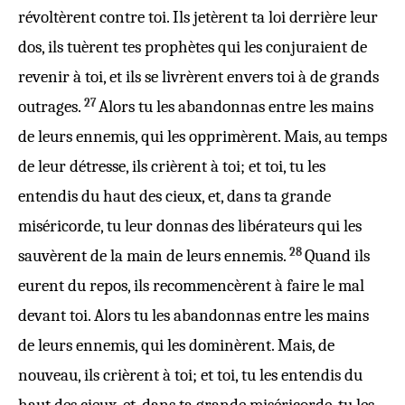
révoltèrent
contre toi. Ils
jetèrent
ta
loi
derrière
leur
dos
, ils
tuèrent
tes
prophètes
qui les
conjuraient
de
revenir
à toi, et ils se
livrèrent
envers toi à de
grands
27
outrages
.
Alors tu les
abandonnas
entre les
mains
de leurs
ennemis
, qui les
opprimèrent
. Mais, au
temps
de leur
détresse
, ils
crièrent
à toi; et toi, tu les
entendis
du haut des
cieux
, et, dans ta
grande
miséricorde
, tu leur
donnas
des
libérateurs
qui les
28
sauvèrent
de la
main
de leurs
ennemis
.
Quand ils
eurent du
repos
, ils
recommencèrent
à
faire
le
mal
devant
toi. Alors tu les
abandonnas
entre les
mains
de leurs
ennemis
, qui les
dominèrent
. Mais, de
nouveau
, ils
crièrent
à toi; et toi, tu les
entendis
du