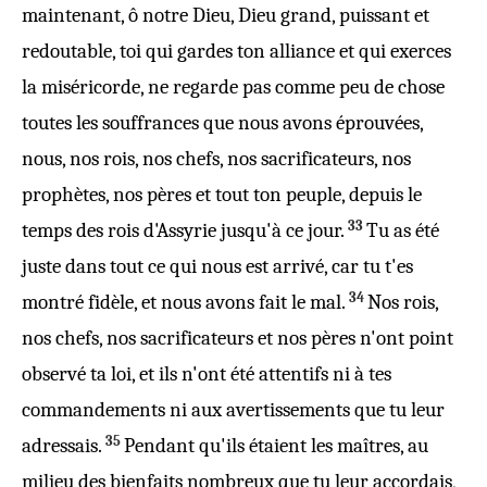
maintenant, ô notre
Dieu
,
Dieu
grand
,
puissant
et
redoutable
, toi qui
gardes
ton
alliance
et qui exerces
la
miséricorde
, ne regarde pas comme
peu
de chose
toutes les
souffrances
que nous avons
éprouvées
,
nous, nos
rois
, nos
chefs
, nos
sacrificateurs
, nos
prophètes
, nos
pères
et tout ton
peuple
, depuis le
33
temps
des
rois
d'
Assyrie
jusqu'à ce
jour
.
Tu as été
juste
dans tout ce qui nous est
arrivé
, car tu t'es
34
montré
fidèle
, et nous avons fait le
mal
.
Nos
rois
,
nos
chefs
, nos
sacrificateurs
et nos
pères
n'ont point
observé
ta
loi
, et ils n'ont été
attentifs
ni à tes
commandements
ni aux
avertissements
que tu leur
35
adressais
.
Pendant qu'ils étaient les
maîtres
, au
milieu des
bienfaits
nombreux
que tu leur
accordais
,