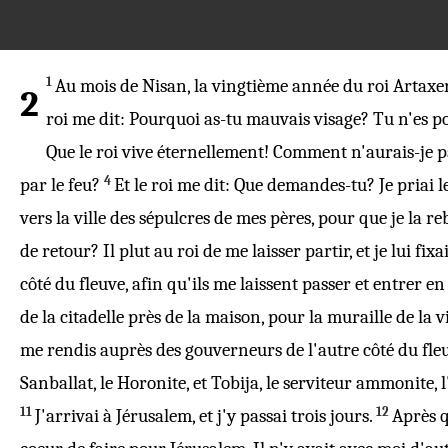
1
Au
mois
de
Nisan
, la
vingtième
année
du
roi
Artaxe
2
roi
me
dit
: Pourquoi as-tu
mauvais
visage
? Tu n'es 
Que le
roi
vive
éternellement
! Comment n'aurais-je 
4
par le
feu
?
Et le
roi
me
dit
: Que
demandes
-tu? Je
priai
l
vers la
ville
des
sépulcres
de mes
pères
, pour que je la
re
de
retour
? Il
plut
au
roi
de me laisser
partir
, et je lui
fixa
côté
du
fleuve
, afin qu'ils me laissent
passer
et
entrer
e
de la
citadelle
près de la
maison
, pour la
muraille
de la
v
me
rendis
auprès des
gouverneurs
de l'autre
côté
du
fle
Sanballat
, le
Horonite
, et
Tobija
, le
serviteur
ammonite
,
11
12
J'
arrivai
à
Jérusalem
, et j'y passai
trois
jours
.
Après q