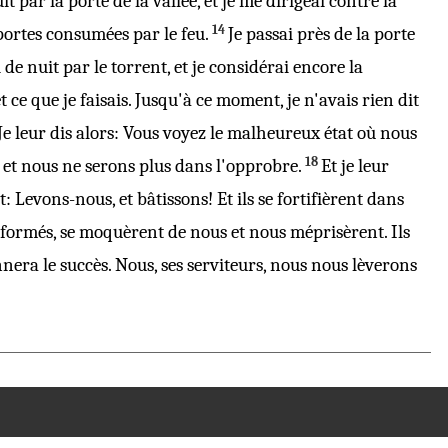
it
par la
porte
de la
vallée
, et je me dirigeai
contre
la
14
portes
consumées
par le
feu
.
Je
passai
près de la
porte
i
de
nuit
par le
torrent
, et je
considérai
encore la
et ce que je
faisais
. Jusqu'à ce
moment
, je n'avais rien
dit
Je leur
dis
alors: Vous
voyez
le
malheureux
état où nous
18
, et nous ne serons plus dans l'
opprobre
.
Et je leur
t
:
Levons
-nous, et
bâtissons
! Et ils se
fortifièrent
dans
nformés
, se
moquèrent
de nous et nous
méprisèrent
. Ils
nera le
succès
. Nous, ses
serviteurs
, nous nous
lèverons