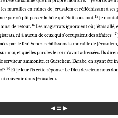
utre bête de
somme
que ma propre
monture
.
Je
sortis
de
nu
les
murailles
en
ruines
de
Jérusalem
et réfléchissant à ses
15
lace
par où pût
passer
la
bête
qui était sous moi.
Je
monta
16
s ainsi de
retour
.
Les
magistrats
ignoraient
où j'étais
allé
, 
17
istrats
, ni à
aucun
de ceux qui s'
occupaient
des
affaires
.
mées
par le
feu
!
Venez
,
rebâtissons
la
muraille
de
Jérusalem
 sur moi, et quelles
paroles
le
roi
m'avait
adressées
. Ils
diren
 le
serviteur
ammonite
, et
Guéschem
, l'
Arabe
, en ayant été
i
20
oi
?
Et je leur fis cette
réponse
: Le
Dieu
des
cieux
nous don
, ni
souvenir
dans
Jérusalem
.
◀
☰
▶