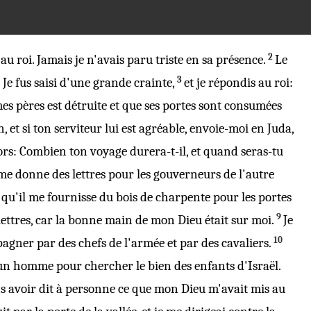
2
au
roi
. Jamais je n'avais paru
triste
en sa
présence
.
Le
3
. Je fus saisi d'une
grande
crainte
,
et je
répondis
au
roi
:
mes
pères
est
détruite
et que ses
portes
sont
consumées
n
, et si ton
serviteur
lui est
agréable
,
envoie
-moi en
Juda
,
ors: Combien ton
voyage
durera-t-il, et quand seras-tu
 me
donne
des
lettres
pour les
gouverneurs
de l'autre
n qu'il me
fournisse
du
bois
de
charpente
pour les
portes
9
ettres, car la
bonne
main
de mon
Dieu
était sur moi.
Je
10
pagner
par des
chefs
de l'
armée
et par des
cavaliers
.
un
homme
pour
chercher
le
bien
des
enfants
d'
Israël
.
ns avoir
dit
à
personne
ce que mon
Dieu
m'avait
mis
au