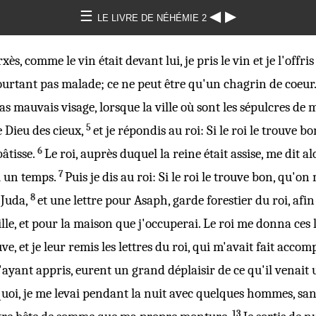
☰
◀
▶
LE LIVRE DE NÉHÉMIE 2
rxès
, comme le
vin
était
devant
lui, je
pris
le
vin
et je l'
offris
pourtant pas
malade
; ce ne peut être qu'un
chagrin
de
coeur
pas
mauvais
visage
, lorsque la
ville
où sont les
sépulcres
de 
5
e
Dieu
des
cieux
,
et je
répondis
au
roi
: Si le
roi
le trouve
bo
6
bâtisse
.
Le
roi
, auprès
duquel
la
reine
était
assise
, me
dit
al
7
i
un
temps
.
Puis je
dis
au
roi
: Si le
roi
le trouve
bon
, qu'on
8
n
Juda
,
et une
lettre
pour
Asaph
,
garde
forestier
du
roi
, afi
ille
, et pour la
maison
que j'
occuperai
. Le
roi
me
donna
ces l
uve
, et je leur
remis
les
lettres
du
roi
,
qui
m'avait fait
accom
 l'ayant
appris
, eurent un
grand
déplaisir
de ce qu'il
venait
uoi, je me
levai
pendant la
nuit
avec
quelques
hommes
, sa
13