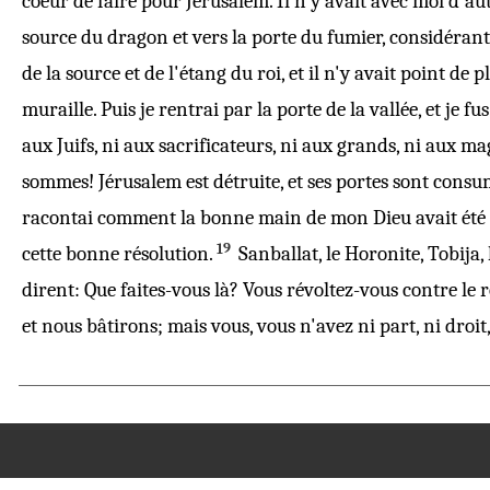
coeur
de
faire
pour
Jérusalem
. Il n'y avait avec moi d'a
source
du
dragon
et vers la
porte
du
fumier
,
considérant
de la
source
et de l'
étang
du
roi
, et il n'y avait point de
p
muraille
. Puis je
rentrai
par la
porte
de la
vallée
, et je fu
aux
Juifs
, ni aux
sacrificateurs
, ni aux
grands
, ni aux
mag
sommes!
Jérusalem
est
détruite
, et ses
portes
sont
consu
racontai
comment la
bonne
main
de mon
Dieu
avait été
19
cette
bonne
résolution.
Sanballat
, le
Horonite
,
Tobija
,
dirent
:
Que
faites
-vous là? Vous
révoltez
-vous contre le
r
et nous
bâtirons
; mais vous, vous n'avez ni
part
, ni
droit