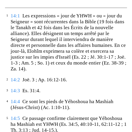
14:1
Les expressions « jour de YHWH » ou « jour du
1
Seigneur » sont récurrentes dans la Bible (19 fois dans
le Tanakh et 42 fois dans les Écrits de la nouvelle
alliance). Elles désignent un temps arrêté par le
Seigneur durant lequel il interviendra de manière
directe et personnelle dans les affaires humaines. En ce
jour-là, Elohîm exprimera sa colère et exercera sa
justice sur les impies d'Israël (Es. 22 ; Jé. 30:1-17 ; Joë.
1-3 ; Am. 5 ; So. 1) et ceux du monde entier (Ez. 38-39 ;
Za. 14).
14:2
Joë. 3 ; Ap. 16:12-16.
2
14:3
Es. 31:4.
3
14:4
Ce sont les pieds de Yéhoshoua ha Mashiah
4
(Jésus-Christ) (Ac. 1:10-11).
14:5
Ce passage confirme clairement que Yéhoshoua
5
ha Mashiah est YHWH (Es. 34:5, 40:10-11, 62:11-12 ; 1
Th. 3:13 ; Jud. 14-15.).