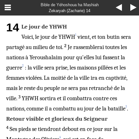
Bible de Yéhoshoua ha Mashiah
Zekaryah (Zacharie) 14
14
Le jour de YHWH
1
Voici, le jour de YHWH
vient, et ton butin sera
2
partagé au milieu de toi.
Je rassemblerai toutes les
nations à Yeroushalaim pour qu'elles lui fassent la
2
guerre
: la ville sera prise, les maisons pillées et les
femmes violées. La moitié de la ville ira en captivité,
mais le reste du peuple ne sera pas retranché de la
3
ville.
YHWH sortira et il combattra contre ces
3
nations, comme il a combattu au jour de la bataille
.
Retour visible et glorieux du Seigneur
4
Ses pieds se tiendront debout en ce jour sur la
4