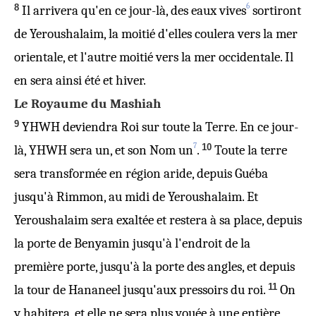
6
8
Il arrivera qu'en ce jour-là, des eaux vives
sortiront
de Yeroushalaim, la moitié d'elles coulera vers la mer
orientale, et l'autre moitié vers la mer occidentale. Il
en sera ainsi été et hiver.
Le Royaume du Mashiah
9
YHWH deviendra Roi sur toute la Terre. En ce jour-
7
10
là, YHWH sera un, et son Nom un
.
Toute la terre
sera transformée en région aride, depuis Guéba
jusqu'à Rimmon, au midi de Yeroushalaim. Et
Yeroushalaim sera exaltée et restera à sa place, depuis
la porte de Benyamin jusqu'à l'endroit de la
première porte, jusqu'à la porte des angles, et depuis
11
la tour de Hananeel jusqu'aux pressoirs du roi.
On
y habitera, et elle ne sera plus vouée à une entière